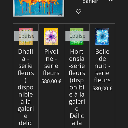
panier
Épuisé
Épuisé
Dhali
Pivoi
Hort
Belle
a -
ne -
ensia
de
serie
serie
-serie
nuit -
fleurs
fleurs
fleurs
serie
(
(disp
fleurs
580,00 €
dispo
onibl
580,00 €
nible
e à la
à la
galeri
galeri
e
e
Délic
délic
a la