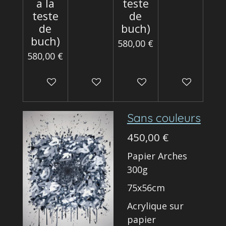
a la
teste
teste
de
de
buch)
buch)
580,00 €
580,00 €
Épuisé
Ajouter au panier
Épuisé
Ajouter au p
Sans couleurs
450,00 €
Papier Arches
300g
75x56cm
Acrylique sur
papier