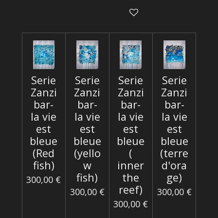
Serie
Serie
Serie
Serie
Zanzi
Zanzi
Zanzi
Zanzi
bar-
bar-
bar-
bar-
la vie
la vie
la vie
la vie
est
est
est
est
bleue
bleue
bleue
bleue
(Red
(yello
(
(terre
fish)
w
inner
d'ora
fish)
the
ge)
300,00 €
reef)
300,00 €
300,00 €
300,00 €