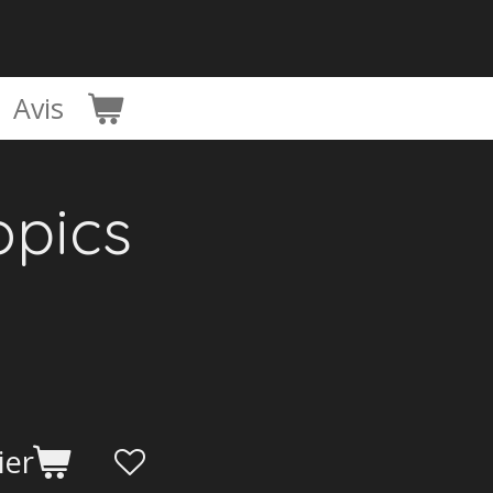
Avis
opics
ier