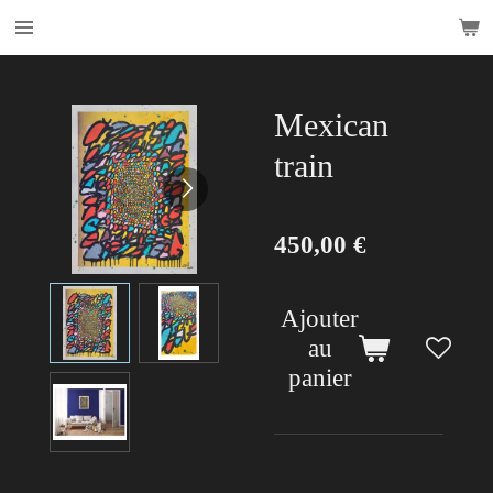
Passer
au
contenu
principal
Mexican
train
450,00 €
Ajouter
au
panier